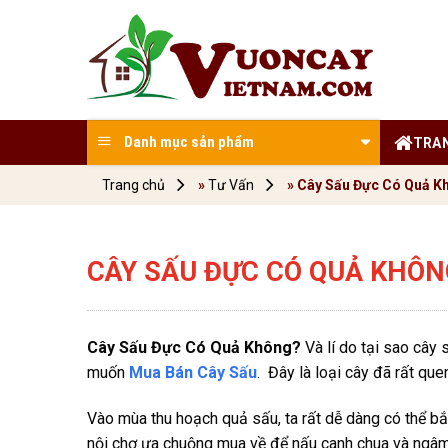
Skip
to
content
Danh mục sản phẩm
TRA
Trang chủ
»
Tư Vấn
»
Cây Sấu Đực Có Quả Kh
CÂY SẤU ĐỰC CÓ QUẢ KHÔN
Cây Sấu Đực Có Quả Không?
Và lí do tại sao cây 
muốn
Mua Bán Cây Sấu
. Đây là loại cây đã rất que
Vào mùa thu hoạch quả sấu, ta rất dễ dàng có thể bắt
nội chợ ưa chuộng mua về để nấu canh chua và ngâm