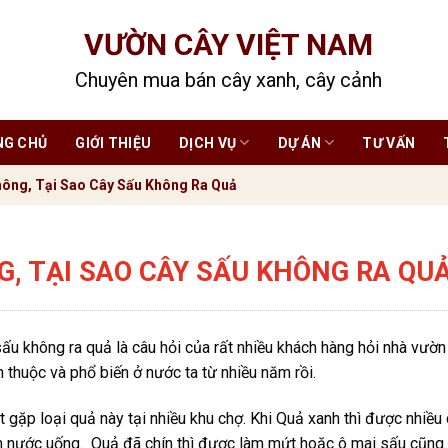
VƯỜN CÂY VIỆT NAM
Chuyên mua bán cây xanh, cây cảnh
NG CHỦ
GIỚI THIỆU
DỊCH VỤ
DỰ ÁN
TƯ VẤN
ông, Tại Sao Cây Sấu Không Ra Quả
G, TẠI SAO CÂY SẤU KHÔNG RA QU
sấu không ra quả là câu hỏi của rất nhiều khách hàng hỏi nhà vườn
n thuộc và phổ biến ở nước ta từ nhiều năm rồi.
 gặp loại quả này tại nhiều khu chợ. Khi Quả xanh thì được nhiều
 nước uống. Quả đã chín thì được làm mứt hoặc ô mai sấu cũng 