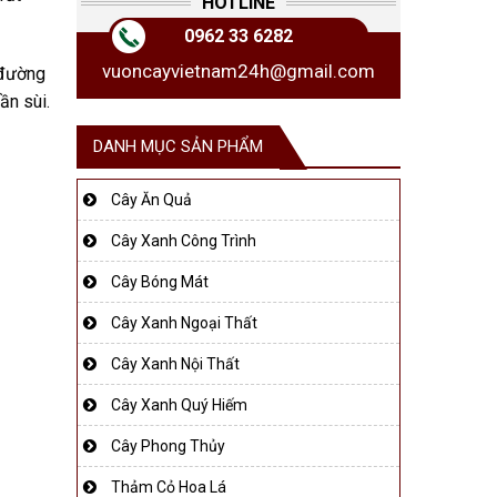
HOTLINE
0962 33 6282
vuoncayvietnam24h@gmail.com
 đường
ần sùi.
DANH MỤC SẢN PHẨM
Cây Ăn Quả
Cây Xanh Công Trình
Cây Bóng Mát
Cây Xanh Ngoại Thất
Cây Xanh Nội Thất
Cây Xanh Quý Hiếm
Cây Phong Thủy
Thảm Cỏ Hoa Lá