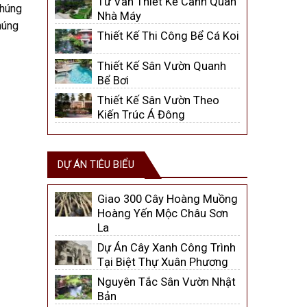
Tư Vấn Thiết Kế Cảnh Quan
chúng
Nhà Máy
chúng
Thiết Kế Thi Công Bể Cá Koi
Thiết Kế Sân Vườn Quanh
Bể Bơi
Thiết Kế Sân Vườn Theo
Kiến Trúc Á Đông
DỰ ÁN TIÊU BIỂU
Giao 300 Cây Hoàng Muồng
Hoàng Yến Mộc Châu Sơn
La
Dự Án Cây Xanh Công Trình
Tại Biệt Thự Xuân Phương
Nguyên Tắc Sân Vườn Nhật
Bản