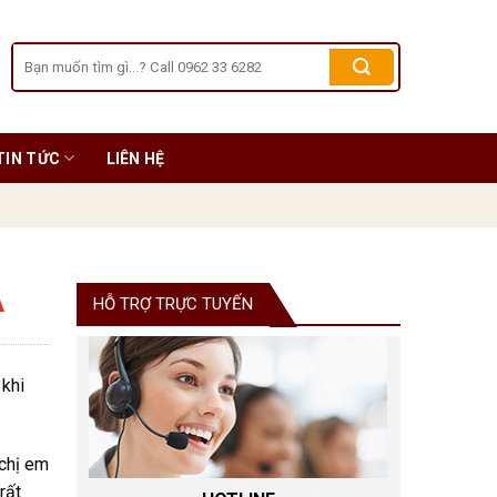
Tìm
kiếm:
TIN TỨC
LIÊN HỆ
Ả
HỖ TRỢ TRỰC TUYẾN
 khi
 chị em
rất