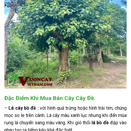
Đặc Điểm Khi Mua Bán Cây Cây Đề.
–
Lá cây bồ đề :
với hình quả trứng hoặc hình trái tim, chúng
mọc so le trên cành. Lá cây màu xanh lục nhưng khi đến mùa
rụng lá chuyển sang màu vàng. Khi gió thổi
lá bồ đề
đập vào
nhau tạo ra tiếng kêu khá đặc biệt.