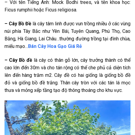
– Với tên Tiếng Anh: Mock Bodhi trees, và tên khoa học:
Ficus rumphii hoặc Ficus religiosa.
– Cây Bồ Đề
là cây tâm linh được vun trồng nhiều ở các vùng
núi phía Tây Bắc như Yên Bái, Tuyên Quang, Phú Thọ, Cao
Bằng, Hà Giang, Lai Châu…thường đường trồng tại đình chùa,
miếu mạo…
Bán Cây Hoa Gạo Giá Rẻ
– Cây Bồ đề
là cây có thân gỗ lớn, cây trưởng thành có thể
cao lớn đến 30m và cho tán rộng có thể che phủ cả diện tích
lên đến hàng trăm m2. Cây đề có hai giống là giống bồ đề
đỏ và giống bồ đề trắng. Thân cây tròn với các tán lá mọc
thưa và mỏng xếp tầng tạo độ thông thoáng cho khu vực.