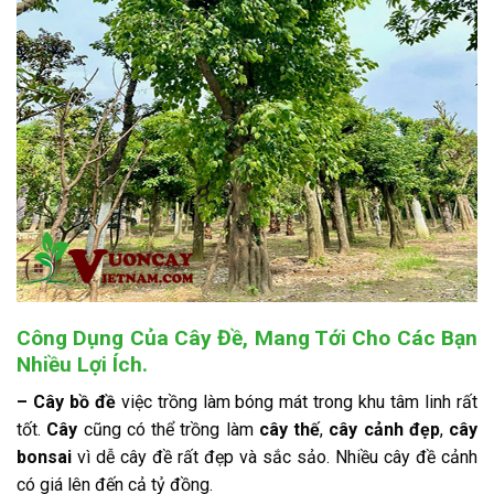
Công Dụng Của Cây Đề, Mang Tới Cho Các Bạn
Nhiều Lợi Ích.
– Cây bồ đề
việc trồng làm bóng mát trong khu tâm linh rất
tốt.
Cây
cũng có thể trồng làm
cây thế
,
cây cảnh đẹp
,
cây
bonsai
vì dễ cây đề rất đẹp và sắc sảo. Nhiều cây đề cảnh
có giá lên đến cả tỷ đồng.