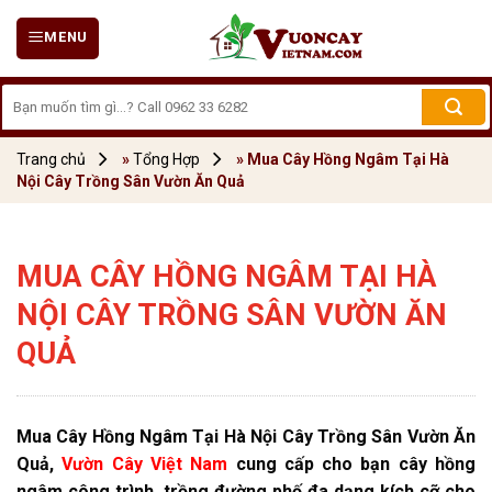
Skip
MENU
to
content
Tìm
kiếm:
Trang chủ
»
Tổng Hợp
»
Mua Cây Hồng Ngâm Tại Hà
Nội Cây Trồng Sân Vườn Ăn Quả
MUA CÂY HỒNG NGÂM TẠI HÀ
NỘI CÂY TRỒNG SÂN VƯỜN ĂN
QUẢ
Mua Cây Hồng Ngâm Tại Hà Nội Cây Trồng Sân Vườn Ăn
Quả,
Vườn Cây Việt Nam
cung cấp cho bạn cây hồng
ngâm công trình, trồng đường phố đa dạng kích cỡ cho