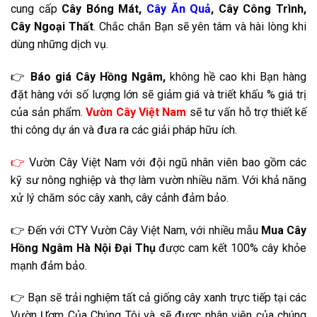
cung cấp
Cây Bóng Mát,
Cây Ăn Quả
, Cây Công Trình,
Cây Ngoại Thất
. Chắc chắn Bạn sẽ yên tâm và hài lòng khi
dùng những dịch vụ.
👉
Báo giá
Cây Hồng Ngâm,
không hề cao khi Bạn hàng
đặt hàng với số lượng lớn sẽ giảm giá và triết khấu % giá trị
của sản phẩm.
Vườn Cây Việt Nam
sẽ tư vấn hỗ trợ thiết kế
thi công dự án và đưa ra các giải pháp hữu ích.
👉
Vườn Cây Việt Nam với đội ngũ nhân viên bao gồm các
kỹ sư nông nghiệp và thợ làm vườn nhiều năm. Với khả năng
xử lý chăm sóc cây xanh, cây cảnh đảm bảo.
👉 Đến với CTY Vườn Cây Việt Nam, với nhiều mẫu
Mua Cây
Hồng Ngâm Hà Nội
Đại Thụ
được cam kết 100% cây khỏe
mạnh đảm bảo.
👉 Bạn sẽ trải nghiệm tất cả giống cây xanh trực tiếp tại các
Vườn Ươm Của Chúng Tôi và sẽ được nhân viên của chúng