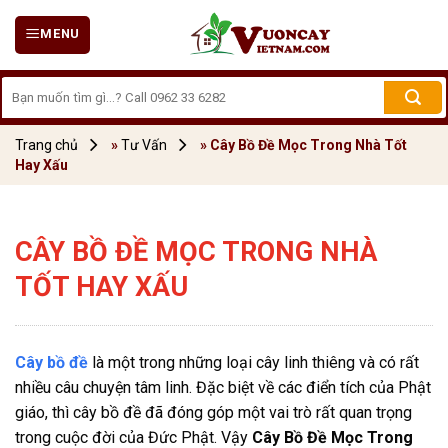
Skip
MENU
to
content
Tìm
kiếm:
Trang chủ
»
Tư Vấn
»
Cây Bồ Đề Mọc Trong Nhà Tốt
Hay Xấu
CÂY BỒ ĐỀ MỌC TRONG NHÀ
TỐT HAY XẤU
Cây bồ đề
là một trong những loại cây linh thiêng và có rất
nhiều câu chuyện tâm linh. Đặc biệt về các điển tích của Phật
giáo, thì cây bồ đề đã đóng góp một vai trò rất quan trọng
trong cuộc đời của Đức Phật. Vậy
Cây Bồ Đề Mọc Trong