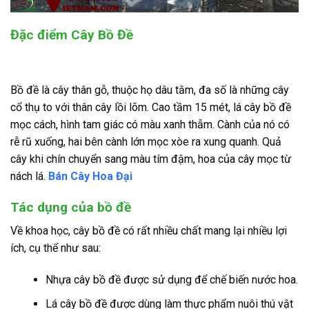
Đặc điểm Cây Bồ Đề
Bồ đề là cây thân gỗ, thuộc họ dâu tằm, đa số là những cây
cổ thụ to với thân cây lồi lõm. Cao tầm 15 mét, lá cây bồ đề
mọc cách, hình tam giác có màu xanh thẫm. Cành của nó có
rễ rũ xuống, hai bên cành lớn mọc xòe ra xung quanh. Quả
cây khi chín chuyển sang màu tím đậm, hoa của cây mọc từ
nách lá.
Bán Cây Hoa Đại
Tác dụng của bồ đề
Về khoa học, cây bồ đề có rất nhiều chất mang lại nhiều lợi
ích, cụ thể như sau:
Nhựa cây bồ đề được sử dụng để chế biến nước hoa.
Lá cây bồ đề được dùng làm thực phẩm nuôi thú vật